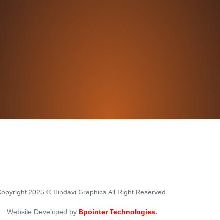
Copyright 2025 ©
Hindavi Graphics
All Right Reserved.
Website Developed by
Bpointer Technologies
.