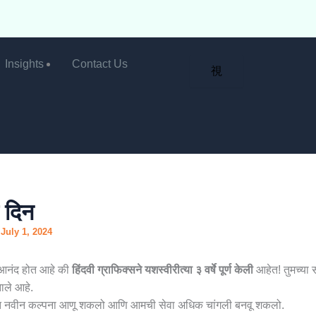
Insights
Contact Us
ण दिन
/
July 1, 2024
 आनंद होत आहे की
हिंदवी ग्राफिक्सने यशस्वीरीत्या ३ वर्षे पूर्ण केली
आहेत! तुमच्या 
झाले आहे.
सतत नवीन कल्पना आणू शकलो आणि आमची सेवा अधिक चांगली बनवू शकलो.