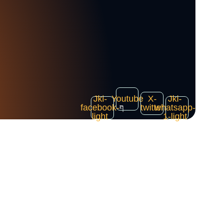
Jki-
Youtube
X-
Jki-
facebook-
twitter
whatsapp-
light
1-light